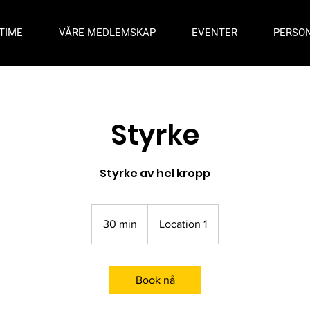
TIME
VÅRE MEDLEMSKAP
EVENTER
PERSON
Styrke
Styrke av hel kropp
30 min
3
Location 1
0
m
i
Book nå
n