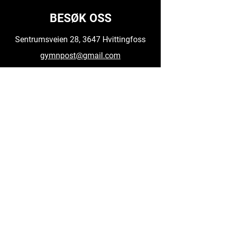
BESØK OSS
Sentrumsveien 28, 3647 Hvittingfoss
gymnpost@gmail.com
GYM'N
908 01 551
Daglig Leder
99025979
ÅPNINGSTIDER
Mandag - torsdag kl 09-20
Fredag kl 09-15
Åpent med nøkkelkort alle