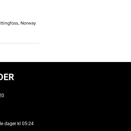
ttingfoss, Norway
DER
20
le dager kl 05-24