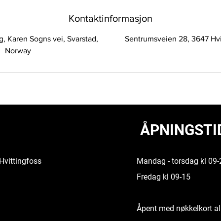
Kontaktinformasjon
ng, Karen Sogns vei, Svarstad,
Sentrumsveien 28, 3647 Hvi
Norway
ÅPNINGSTI
Hvittingfoss
Mandag - torsdag kl 09-
Fredag kl 09-15
Åpent med nøkkelkort al