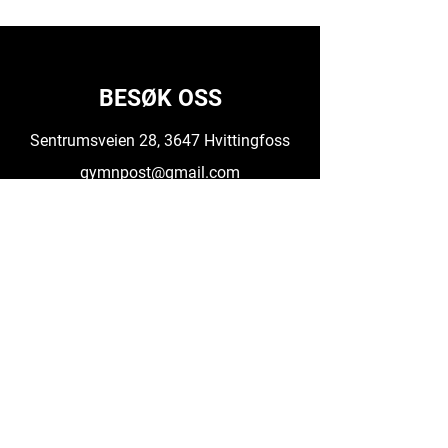
BESØK OSS
Sentrumsveien 28, 3647 Hvittingfoss
gymnpost@gmail.com
GYM'N
908 01 551
Daglig Leder
99025979
ÅPNINGSTIDER
Mandag - torsdag kl 09-20
Fredag kl 09-15