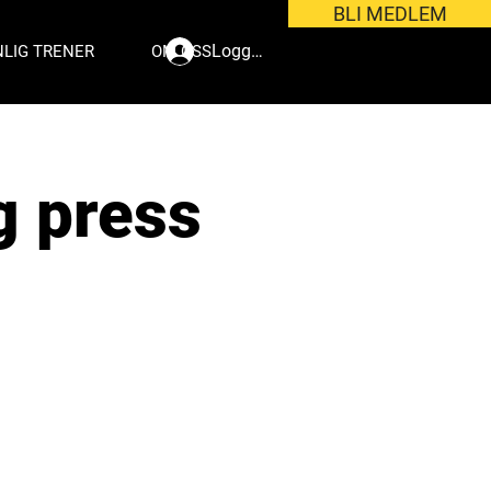
BLI MEDLEM
Logg inn
LIG TRENER
OM OSS
g press