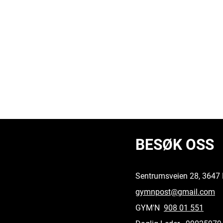
BESØK OSS
Sentrumsveien 28, 3647 
gymnpost@gmail.com
GYM'N
908 01 551