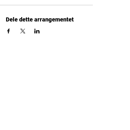
Dele dette arrangementet
BESØK OSS
Sentrumsveien 28, 3647 Hvittingfoss
gymnpost@gmail.com
GYM'N
908 01 551
Daglig Leder
99025979