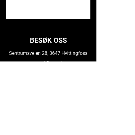
BESØK OSS
Sentrumsveien 28, 3647 Hvittingfoss
gymnpost@gmail.com
GYM'N
908 01 551
Daglig Leder
99025979
ÅPNINGSTIDER
Mandag - torsdag kl 09-20