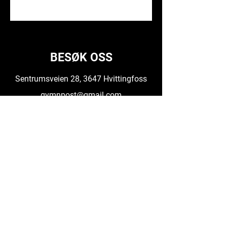
BESØK OSS
Sentrumsveien 28, 3647 Hvittingfoss
gymnpost@gmail.com
GYM'N
908 01 551
Daglig Leder
99025979
ÅPNINGSTIDER
Mandag - torsdag kl 09-20
Fredag kl 09-15